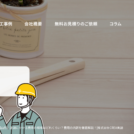
【山形】塗装にかかる費用の相場はどれくらい？費用の内訳を徹底解説！|株式会社CREA美装