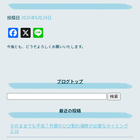
投稿日
2025年6月24日
F
X
Li
a
n
今後とも、どうぞよろしくお願いいたします。
c
e
e
b
o
ブログトップ
o
k
最近の投稿
そのままでも平気？外壁のひび割れ補修が必要なタイミング
とは