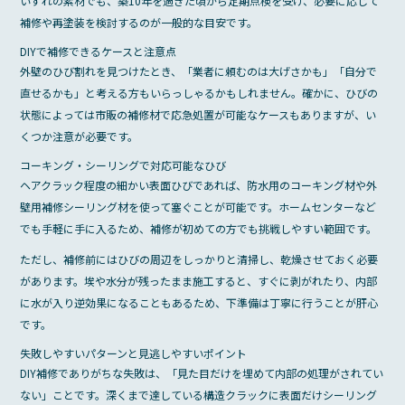
いずれの素材でも、築10年を過ぎた頃から定期点検を受け、必要に応じて
補修や再塗装を検討するのが一般的な目安です。
DIYで補修できるケースと注意点
外壁のひび割れを見つけたとき、「業者に頼むのは大げさかも」「自分で
直せるかも」と考える方もいらっしゃるかもしれません。確かに、ひびの
状態によっては市販の補修材で応急処置が可能なケースもありますが、い
くつか注意が必要です。
コーキング・シーリングで対応可能なひび
ヘアクラック程度の細かい表面ひびであれば、防水用のコーキング材や外
壁用補修シーリング材を使って塞ぐことが可能です。ホームセンターなど
でも手軽に手に入るため、補修が初めての方でも挑戦しやすい範囲です。
ただし、補修前にはひびの周辺をしっかりと清掃し、乾燥させておく必要
があります。埃や水分が残ったまま施工すると、すぐに剥がれたり、内部
に水が入り逆効果になることもあるため、下準備は丁寧に行うことが肝心
です。
失敗しやすいパターンと見逃しやすいポイント
DIY補修でありがちな失敗は、「見た目だけを埋めて内部の処理がされてい
ない」ことです。深くまで達している構造クラックに表面だけシーリング