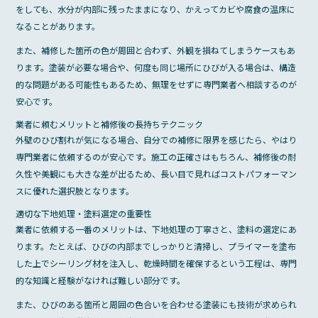
をしても、水分が内部に残ったままになり、かえってカビや腐食の温床に
なることがあります。
また、補修した箇所の色が周囲と合わず、外観を損ねてしまうケースもあ
ります。塗装が必要な場合や、何度も同じ場所にひびが入る場合は、構造
的な問題がある可能性もあるため、無理をせずに専門業者へ相談するのが
安心です。
業者に頼むメリットと補修後の長持ちテクニック
外壁のひび割れが気になる場合、自分での補修に限界を感じたら、やはり
専門業者に依頼するのが安心です。施工の正確さはもちろん、補修後の耐
久性や美観にも大きな差が出るため、長い目で見ればコストパフォーマン
スに優れた選択肢となります。
適切な下地処理・塗料選定の重要性
業者に依頼する一番のメリットは、下地処理の丁寧さと、塗料の選定にあ
ります。たとえば、ひびの内部までしっかりと清掃し、プライマーを塗布
した上でシーリング材を注入し、乾燥時間を確保するという工程は、専門
的な知識と経験がなければ難しい部分です。
また、ひびのある箇所と周囲の色合いを合わせる塗装にも技術が求められ