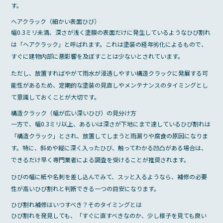
す。
ヘアクラック（細かい表面ひび）
幅0.3ミリ未満、深さが浅く塗膜の表面だけに発生しているようなひび割れ
は「ヘアクラック」と呼ばれます。これは塗装の経年劣化によるもので、
すぐに建物内部に悪影響を及ぼすことは少ないとされています。
ただし、放置すればやがて雨水が浸透しやすい構造クラックに発展する可
能性があるため、定期的な塗装の見直しやメンテナンスのタイミングとし
て意識しておくことが大切です。
構造クラック（幅が広い深いひび）の見分け方
一方で、幅0.3ミリ以上、あるいは深さが下地にまで達しているひび割れは
「構造クラック」とされ、放置してしまうと雨漏りや腐食の原因になりま
す。特に、斜めや縦に深く入ったひび、触ってわかる凹凸がある場合は、
できるだけ早く専門業者による調査を受けることが推奨されます。
ひびの幅に紙や名刺を差し込んでみて、スッと入るようなら、補修の必要
性が高いひび割れと判断できる一つの目安になります。
ひび割れ補修はいつすべき？そのタイミングとは
ひび割れを発見しても、「すぐに直すべきなのか、少し様子を見ても良い