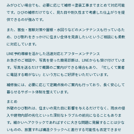
みがひどい場合でも、必要に応じて補修＋塗装工事までまとめて対応可能
です。ひびの補修だけでなく、見た目や耐久性まで考慮した仕上がりを提
供できるのが強みです。
また、害虫・害獣対策や屋根・水回りなどのメンテナンスも行っているた
め、ひび割れをきっかけに住まい全体を見直したいというご相談にも柔軟
に対応しています。
LINE予約導線を活かした迅速対応とアフターメンテナンス
お急ぎのご相談や、写真を使った簡易診断は、LINEからも受け付けていま
す。写真を送るだけで概算のご案内ができる場合もあり、「忙しくて業者
に電話する暇がない」という方にもご好評をいただいています。
補修後には、必要に応じて定期点検のご案内も行っており、長く安心して
暮らせるサポート体制を整えています。
まとめ
外壁のひび割れは、住まいの見た目に影響を与えるだけでなく、雨水の侵
入や建物内部の劣化といった深刻なトラブルの前兆になることもありま
す。細かいヘアクラックであればすぐに大きな問題に発展することは少な
いものの、放置すれば構造クラックへと進行する可能性も否定できませ