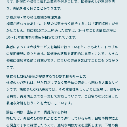
ます。耐候性や弾性に優れた塗料を選ぶことで、補修後のひび再発を防
ぎ、美観を長く保つことができます。
定期点検・塗り替え周期の管理方法
補修が終わったあとも、外壁の状態を長く維持するには「定期点検」が欠
かせません。特に築10年以上経過した住宅は、2〜3年ごとの簡易点検と
10〜15年周期の再塗装が目安とされています。
業者によっては点検サービスを無料で行っているところもあり、トラブル
の早期発見に役立ちます。補修後の状態を定期的に見直すことで、大きな
修繕に発展する前に対策ができ、住まいの寿命を延ばすことにもつながり
ます。
株式会社CREA美装が提供するひび割れ補修サービス
外壁のひび割れは、見た目だけでなく家全体の寿命にも関わる大事なサイ
ンです。株式会社CREA美装では、その重要性をしっかりと理解し、調査か
ら補修、再発防止までを一貫して対応しています。ご自宅の状況に合った
最適な対処を行うことを大切にしています。
調査・補修・塗装まで一貫提供する体制
弊社では、外壁のひび割れがどこまで進行しているかを、目視や機材によ
る調査で丁寧に確認したうえで、適切な補修方法を選択します。下地の傷