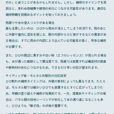
のか」と迷うことがあるかもしれません。しかし、補修のタイミングを見
誤ると、思わぬ修繕費や建物の劣化につながる可能性があります。適切な
補修時期を見極めるポイントを知っておきましょう。
雨漏りや水の侵入リスクがある場合
最も注意したいのは、ひびから雨水が浸入してしまう状況です。雨のあと
に外壁や室内に湿気を感じる、壁の内部からカビ臭がするなどの異変があ
る場合は、すでに雨水が内部に入り込んでいる可能性が高く、早急な補修
が必要です。
また、ひびの周辺に黒ずみや白い粉（エフロレッセンス）が見られる場合
も、水が通った痕跡として要注意です。雨漏りは放置すれば構造材の腐食
や断熱材の劣化につながるため、できるだけ早い対応が望まれます。
サイディング板・モルタル外壁別の対応目安
ひび割れの補修タイミングは、外壁の素材によっても異なります。たとえ
ば、モルタル壁では細かいひびでも放置するとすぐに広がってしまうた
め、早期の塗り替えや補修が効果的です。一方、窯業系サイディングの場
合は、パネル間の目地シーリングが劣化して水の通り道になることも多
く、ひびよりも「継ぎ目」の点検が重要です。