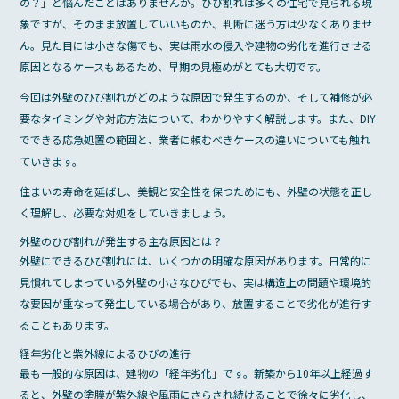
の？」と悩んだことはありませんか。ひび割れは多くの住宅で見られる現
e
象ですが、そのまま放置していいものか、判断に迷う方は少なくありませ
b
ん。見た目には小さな傷でも、実は雨水の侵入や建物の劣化を進行させる
原因となるケースもあるため、早期の見極めがとても大切です。
o
今回は外壁のひび割れがどのような原因で発生するのか、そして補修が必
o
要なタイミングや対応方法について、わかりやすく解説します。また、DIY
k
でできる応急処置の範囲と、業者に頼むべきケースの違いについても触れ
ていきます。
住まいの寿命を延ばし、美観と安全性を保つためにも、外壁の状態を正し
く理解し、必要な対処をしていきましょう。
外壁のひび割れが発生する主な原因とは？
外壁にできるひび割れには、いくつかの明確な原因があります。日常的に
見慣れてしまっている外壁の小さなひびでも、実は構造上の問題や環境的
な要因が重なって発生している場合があり、放置することで劣化が進行す
ることもあります。
経年劣化と紫外線によるひびの進行
最も一般的な原因は、建物の「経年劣化」です。新築から10年以上経過す
ると、外壁の塗膜が紫外線や風雨にさらされ続けることで徐々に劣化し、